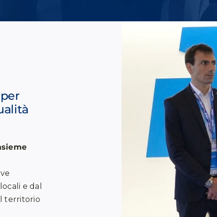
 per
ualità
insieme
ive
locali e dal
 territorio