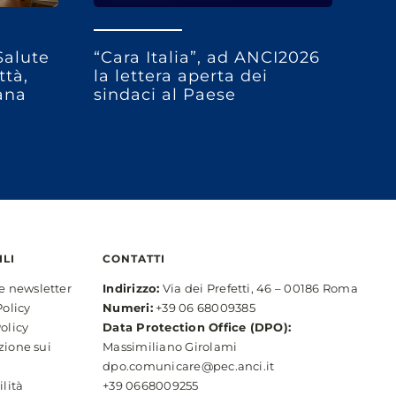
Salute
“Cara Italia”, ad ANCI2026
ttà,
la lettera aperta dei
bana
sindaci al Paese
ILI
CONTATTI
ne newsletter
Indirizzo:
Via dei Prefetti, 46 – 00186 Roma
Policy
Numeri:
+39 06 68009385
olicy
Data Protection Office (DPO):
zione sui
Massimiliano Girolami
dpo.comunicare@pec.anci.it
ilità
+39 0668009255