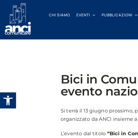
Salta
al
CHI SIAMO
EVENTI
PUBBLICAZIONI
contenuto
Bici in Comun
evento nazio
Apri la barra degli strumenti
Si terrà il 13 giugno prossimo, p
organizzato da ANCI insieme a 
L’evento dal titolo
“Bici in Co