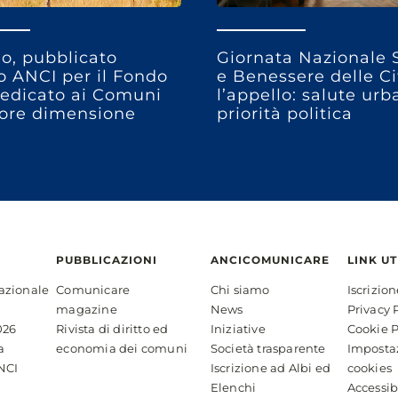
o, pubblicato
Giornata Nazionale 
so ANCI per il Fondo
e Benessere delle Ci
edicato ai Comuni
l’appello: salute ur
ore dimensione
priorità politica
PUBBLICAZIONI
ANCICOMUNICARE
LINK UT
azionale
Comunicare
Chi siamo
Iscrizio
magazine
News
Privacy 
026
Rivista di diritto ed
Iniziative
Cookie P
a
economia dei comuni
Società trasparente
Imposta
NCI
Iscrizione ad Albi ed
cookies
Elenchi
Accessib