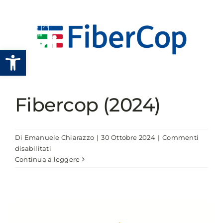
Salta
al
contenuto
Apri la barra degli strumenti
Fibercop (2024)
Di
Emanuele Chiarazzo
|
30 Ottobre 2024
|
Commenti
su
disabilitati
Fibercop
Continua a leggere
(2024)