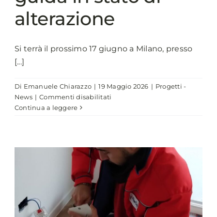
alterazione
Si terrà il prossimo 17 giugno a Milano, presso
[...]
Di
Emanuele Chiarazzo
|
19 Maggio 2026
|
Progetti -
su
News
|
Commenti disabilitati
Mobilità
Continua a leggere
Sicura:
il
17
giugno
a
Milano
il
III
Seminario
Nazionale