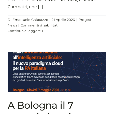
Compatri, che [...]
Di
Emanuele Chiarazzo
|
21 Aprile 2026
|
Progetti -
su
News
|
Commenti disabilitati
Monte
Continua a leggere
Compatri,
un
borgo
medievale
dove
storia
e
innovazione
coesistono
A Bologna il 7