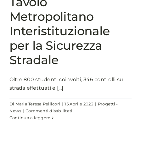
Tavolo
Metropolitano
Interistituzionale
per la Sicurezza
Stradale
Oltre 800 studenti coinvolti, 346 controlli su
strada effettuati e [...]
Di
Maria Teresa Pellicori
|
15 Aprile 2026
|
Progetti -
su
News
|
Commenti disabilitati
My
Continua a leggere
safe
way:
mobilità