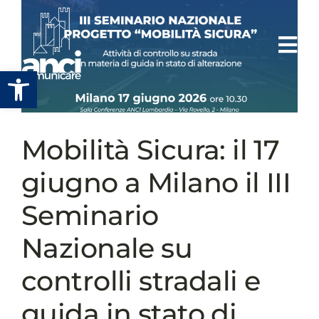
Salta
al
contenuto
Apri la barra degli strumenti
Mobilità Sicura: il 17
giugno a Milano il III
Seminario
Nazionale su
controlli stradali e
guida in stato di