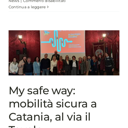
su
News
|
Commenti disabilitati
Al
Continua a leggere
Viminale
study
visit
OIM
Portogallo
per
un
confronto
sul
progetto
FAMI
Lgnet
My safe way:
3
mobilità sicura a
Catania, al via il