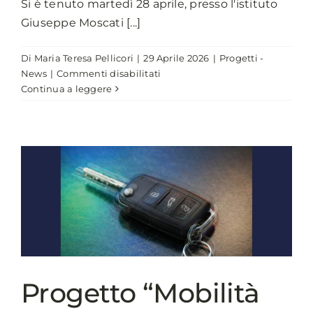
Si è tenuto martedì 28 aprile, presso l'istituto
Giuseppe Moscati [...]
Di
Maria Teresa Pellicori
|
29 Aprile 2026
|
Progetti -
su
News
|
Commenti disabilitati
Mobilità
Continua a leggere
Sicura:
l’impegno
della
città
di
Napoli
con
“Guida
ResponsabilMente”
Progetto “Mobilità