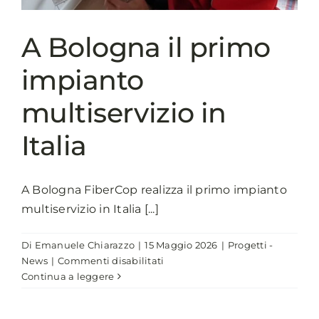
su
controlli
A Bologna il primo
stradali
e
impianto
guida
in
multiservizio in
stato
di
Italia
alterazione
A Bologna FiberCop realizza il primo impianto
multiservizio in Italia [...]
Di
Emanuele Chiarazzo
|
15 Maggio 2026
|
Progetti -
su
News
|
Commenti disabilitati
A
Continua a leggere
Bologna
il