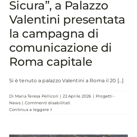
Sicura”, a Palazzo
Valentini presentata
la campagna di
comunicazione di
Roma capitale
Si è tenuto a palazzo Valentini a Roma il 20 [...]
Di
Maria Teresa Pellicori
|
22 Aprile 2026
|
Progetti -
su
News
|
Commenti disabilitati
Progetto
Continua a leggere
“Mobilità
Sicura”,
a
Palazzo