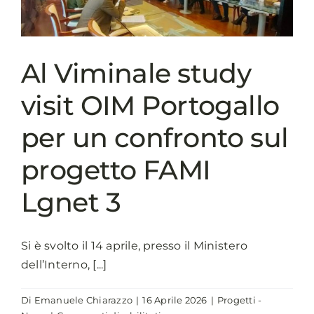
roadshow
ANCI,
Aruba
e
Al Viminale study
R1
visit OIM Portogallo
per un confronto sul
progetto FAMI
Lgnet 3
Si è svolto il 14 aprile, presso il Ministero
dell’Interno, [...]
Di
Emanuele Chiarazzo
|
16 Aprile 2026
|
Progetti -