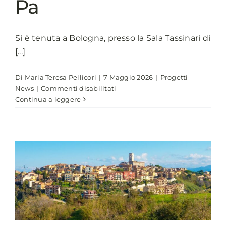
Pa
Si è tenuta a Bologna, presso la Sala Tassinari di
[...]
Di
Maria Teresa Pellicori
|
7 Maggio 2026
|
Progetti -
su
News
|
Commenti disabilitati
ANCI:
Continua a leggere
parte
da
Bologna
il
roadshow
Aruba
e
R1Spa
su
digitalizzazione
e