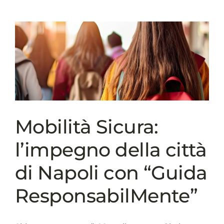
spiegata
agli
studenti:
FiberCop
porta
l’Innovation
Hub
di
Torino
a
Monterotondo
Mobilità Sicura:
l’impegno della città
di Napoli con “Guida
ResponsabilMente”