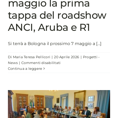
maggio la prima
tappa del roadshow
ANCI, Aruba e R1
Si terrà a Bologna il prossimo 7 maggio a [...]
Di
Maria Teresa Pellicori
|
20 Aprile 2026
|
Progetti -
su
News
|
Commenti disabilitati
A
Continua a leggere
Bologna
il
7
maggio
la
prima
tappa
del