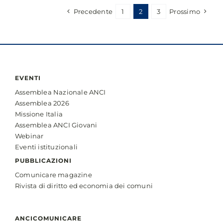
sicura
Precedente
1
2
3
Prossimo
a
Catania,
al
via
il
Tavolo
EVENTI
Metropolitano
Assemblea Nazionale ANCI
Interistituzionale
Assemblea 2026
per
Missione Italia
la
Assemblea ANCI Giovani
Sicurezza
Webinar
Stradale
Eventi istituzionali
PUBBLICAZIONI
Comunicare magazine
Rivista di diritto ed economia dei comuni
ANCICOMUNICARE