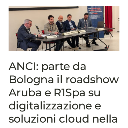
primo
impianto
multiservizio
in
Italia
ANCI: parte da
Bologna il roadshow
Aruba e R1Spa su
digitalizzazione e
soluzioni cloud nella