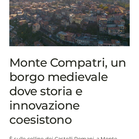
Valentini
presentata
la
campagna
di
comunicazione
di
Roma
Monte Compatri, un
capitale
borgo medievale
dove storia e
innovazione
coesistono
È sulle colline dei Castelli Romani, a Monte