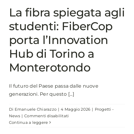
soluzioni
La fibra spiegata agli
cloud
nella
studenti: FiberCop
Pa
porta l’Innovation
Hub di Torino a
Monterotondo
Il futuro del Paese passa dalle nuove
generazioni. Per questo [...]
Di
Emanuele Chiarazzo
|
4 Maggio 2026
|
Progetti -
su
News
|
Commenti disabilitati
La
Continua a leggere
fibra