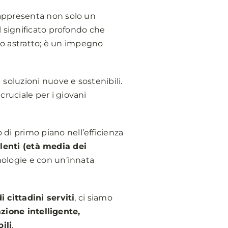
appresenta non solo un
l significato profondo che
tto astratto; è un impegno
soluzioni nuove e sostenibili.
ruciale per i giovani
di primo piano nell’efficienza
lenti (età media dei
nologie e con un’innata
i cittadini serviti
, ci siamo
azione intelligente,
ili
.