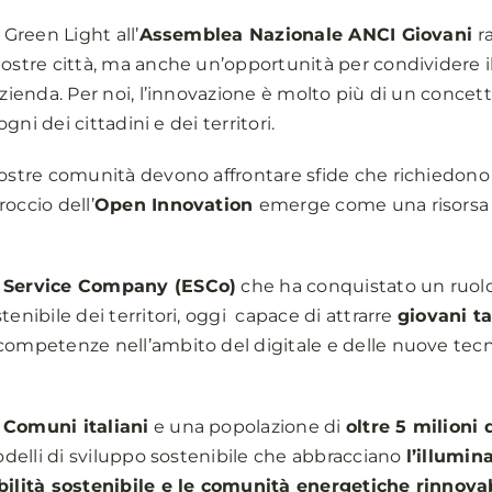
 Green Light all’
Assemblea Nazionale ANCI Giovani
r
nostre città, ma anche un’opportunità per condividere i
azienda. Per noi, l’innovazione è molto più di un conce
ogni dei cittadini e dei territori.
nostre comunità devono affrontare sfide che richiedono 
occio dell’
Open Innovation
emerge come una risorsa c
 Service Company (ESCo)
che ha conquistato un ruolo 
tenibile dei territori, oggi capace di attrarre
giovani ta
 competenze nell’ambito del digitale e delle nuove tec
 Comuni italiani
e una popolazione di
oltre 5 milioni d
modelli di sviluppo sostenibile che abbracciano
l’illumin
obilità sostenibile e le comunità energetiche rinnovab