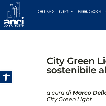
Salta
al
CHI SIAMO
EVENTI
PUBBLICAZIONI
contenuto
City Green L
sostenibile a
Apri la barra degli strumenti
a cura di
Marco Del
City Green Light