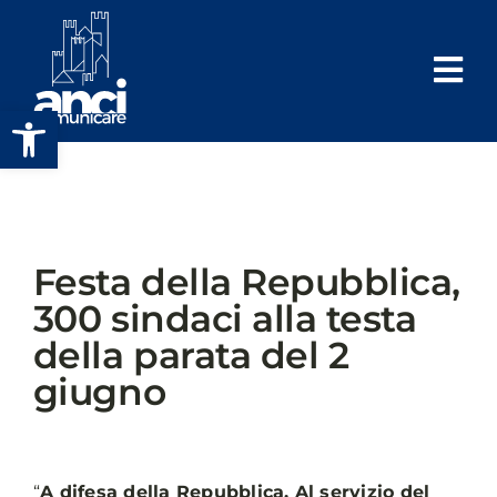
Salta
al
contenuto
Apri la barra degli strumenti
Festa della Repubblica,
300 sindaci alla testa
della parata del 2
giugno
“
A difesa della Repubblica. Al servizio del