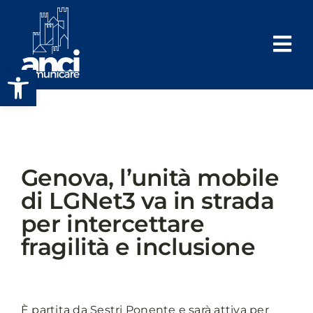
Salta
al
contenuto
Apri la barra degli strumenti
Genova, l’unità mobile
di LGNet3 va in strada
per intercettare
fragilità e inclusione
È partita da Sestri Ponente e sarà attiva per