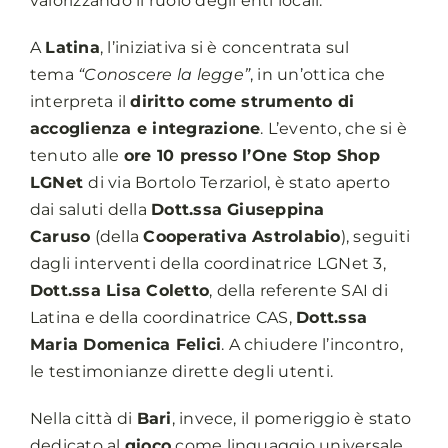
valorizzando il ruolo degli enti locali.
A
Latina
, l’iniziativa si è concentrata sul
tema
“Conoscere la legge”
, in un’ottica che
interpreta il
diritto come strumento di
accoglienza e integrazione
. L’evento, che si è
tenuto alle
ore 10 presso l’One Stop Shop
LGNet
di via Bortolo Terzariol, è stato aperto
dai saluti della
Dott.ssa Giuseppina
Caruso
(della
Cooperativa Astrolabio
), seguiti
dagli interventi della coordinatrice LGNet 3,
Dott.ssa Lisa Coletto
, della referente SAI di
Latina e della coordinatrice CAS,
Dott.ssa
Maria Domenica Felici
. A chiudere l’incontro,
le testimonianze dirette degli utenti.
Nella città di
Bari
, invece, il pomeriggio è stato
dedicato al
gioco
come linguaggio universale