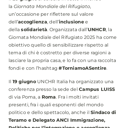
la
Giornata Mondiale del Rifugiato
,
un’occasione per riflettere sul valore
dell’
accoglienza
, dell’
inclusione
e
della
solidarietà
. Organizzata dall’
UNHCR
, la
Giornata Mondiale del Rifugiato 2025 ha come
obiettivo quello di sensibilizzare rispetto al
tema di chi è costretto per diverse ragioni a
lasciare la propria casa, e lo fa con una raccolta
fondi e con l’hashtag
#TorniamoASentire
.
Il
19 giugno
UNCHR Italia ha organizzato una
conferenza presso la sede del
Campus LUISS
di via Poma, a
Roma
. Fra i molti invitati
presenti, fra i quali esponenti del mondo
politico e dello spettacolo, anche il
Sindaco di
Teramo e Delegato ANCI Immigrazione,
Politiche per l’integrazione e accoglienza