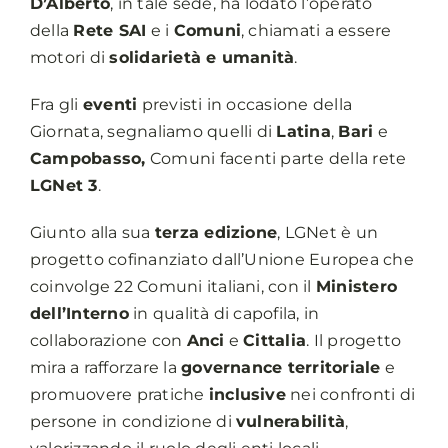
D’Alberto
, in tale sede, ha lodato l’operato
della
Rete SAI
e i
Comuni
, chiamati a essere
motori di
solidarietà e umanità
.
Fra gli
eventi
previsti in occasione della
Giornata, segnaliamo quelli di
Latina
,
Bari
e
Campobasso,
Comuni facenti parte della rete
LGNet 3
.
Giunto alla sua
terza edizione
, LGNet è un
progetto cofinanziato dall’Unione Europea che
coinvolge 22 Comuni italiani, con il
Ministero
dell’Interno
in qualità di capofila, in
collaborazione con
Anci
e
Cittalia
. Il progetto
mira a rafforzare la
governance territoriale
e
promuovere pratiche
inclusive
nei confronti di
persone in condizione di
vulnerabilità
,