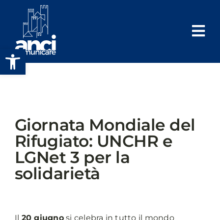
Salta
al
contenuto
Apri la barra degli strumenti
Giornata Mondiale del
Rifugiato: UNCHR e
LGNet 3 per la
solidarietà
Il
20 giugno
si celebra in tutto il mondo