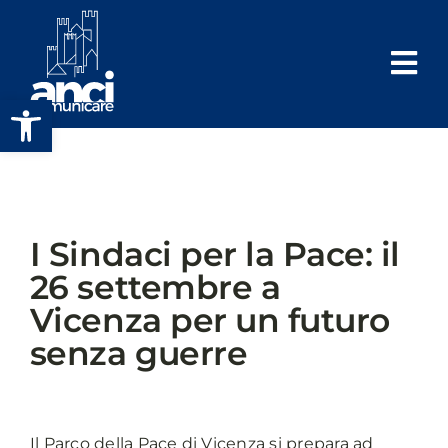
Salta
al
contenuto
Apri la barra degli strumenti
I Sindaci per la Pace: il
26 settembre a
Vicenza per un futuro
senza guerre
Il Parco della Pace di Vicenza si prepara ad