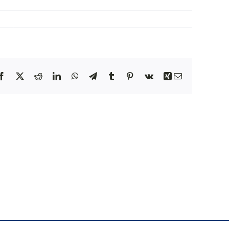
NEWS
INIZIATIVE
Facebook
X
Reddit
LinkedIn
WhatsApp
Telegram
Tumblr
Pinterest
Vk
Xing
Email