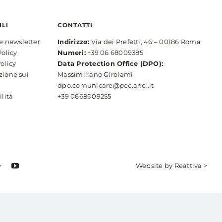
ILI
CONTATTI
ne newsletter
Indirizzo:
Via dei Prefetti, 46 – 00186 Roma
Policy
Numeri:
+39 06 68009385
olicy
Data Protection Office (DPO):
zione sui
Massimiliano Girolami
dpo.comunicare@pec.anci.it
ilità
+39 0668009255
Website by
Reattiva >