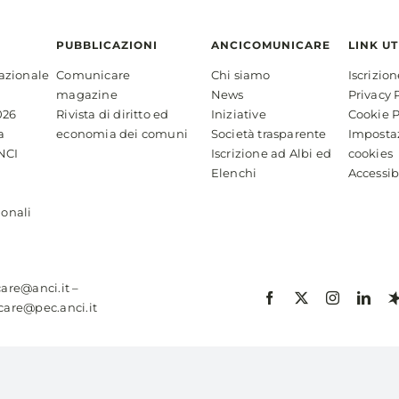
PUBBLICAZIONI
ANCICOMUNICARE
LINK UT
azionale
Comunicare
Chi siamo
Iscrizio
magazine
News
Privacy 
026
Rivista di diritto ed
Iniziative
Cookie P
a
economia dei comuni
Società trasparente
Imposta
NCI
Iscrizione ad Albi ed
cookies
Elenchi
Accessib
ionali
are@anci.it
–
are@pec.anci.it