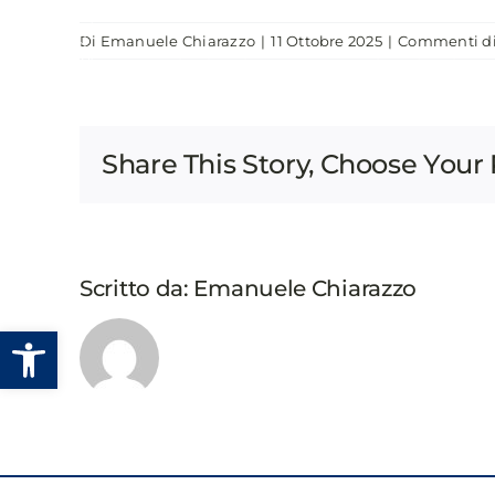
Salta
Di
Emanuele Chiarazzo
|
11 Ottobre 2025
|
Commenti dis
al
CHI SIAMO
EVENTI
PUBBLICAZIONI
contenuto
Share This Story, Choose Your 
Scritto da:
Emanuele Chiarazzo
Apri la barra degli strumenti