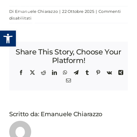
Salta
Di
Emanuele Chiarazzo
|
22 Ottobre 2025
|
Commenti
al
su
disabilitati
contenuto
BREVI
Apri la barra degli strumenti
PRESENTAZIONI
DELLA
RETE
Share This Story, Choose Your
DEI
CONSIGLIERI
Platform!
LOCALI
E
Facebook
X
Reddit
LinkedIn
WhatsApp
Telegram
Tumblr
Pinterest
Vk
Xing
REGIONALI
Email
DELL’UE
E
SPEED
DATING
CON
Scritto da:
Emanuele Chiarazzo
IL
TEAM
EUCOUNCILLORS