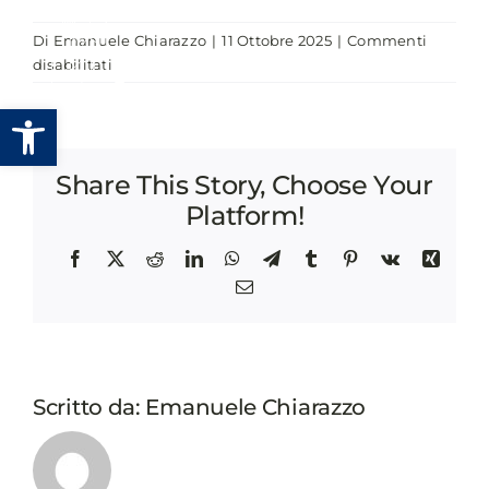
Salta
Di
Emanuele Chiarazzo
|
11 Ottobre 2025
|
Commenti
al
su
disabilitati
contenuto
CERIMONIA
Apri la barra degli strumenti
PREMIAZIONE
PREMIO
ANCI
Share This Story, Choose Your
INNOVAZIONE
E
Platform!
SVILUPPO
2025
Facebook
X
Reddit
LinkedIn
WhatsApp
Telegram
Tumblr
Pinterest
Vk
Xing
Email
Scritto da:
Emanuele Chiarazzo