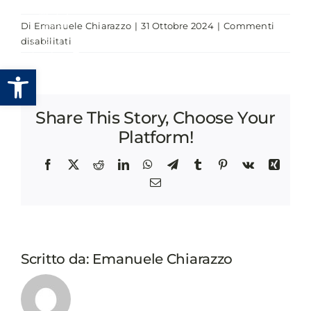
Salta
Di
Emanuele Chiarazzo
|
31 Ottobre 2024
|
Commenti
al
su
disabilitati
contenuto
COMUNICARE
Apri la barra degli strumenti
IL
RICICLO
DEGLI
Share This Story, Choose Your
IMBALLAGGI
IN
Platform!
BIOPLASTICA
COMPOSTABILE:
Facebook
X
Reddit
LinkedIn
WhatsApp
Telegram
Tumblr
Pinterest
Vk
Xing
ESPERIENZE
Email
E
OPPORTUNITÀ
DEL
BANDO
BIOREPACK
Scritto da:
Emanuele Chiarazzo