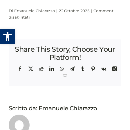
Salta
Di
Emanuele Chiarazzo
|
22 Ottobre 2025
|
Commenti
al
su
disabilitati
contenuto
DISSESTO
Apri la barra degli strumenti
FINANZIARIO:
UNA
CORRETTA
Share This Story, Choose Your
GESTI1ONE
PER
Platform!
PREVENIRLO
E
Facebook
X
Reddit
LinkedIn
WhatsApp
Telegram
Tumblr
Pinterest
Vk
Xing
AFFRONTARLO
Email
Scritto da:
Emanuele Chiarazzo