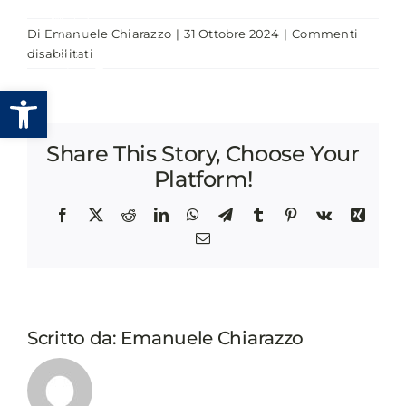
Salta
Di
Emanuele Chiarazzo
|
31 Ottobre 2024
|
Commenti
al
su
disabilitati
contenuto
ELEVATOR
Apri la barra degli strumenti
PITCH:
FLESSIBILITÀ
ENERGETICA
Share This Story, Choose Your
COME
LEVA
Platform!
DI
OTTIMIZZAZIONE
Facebook
X
Reddit
LinkedIn
WhatsApp
Telegram
Tumblr
Pinterest
Vk
Xing
Email
Scritto da:
Emanuele Chiarazzo