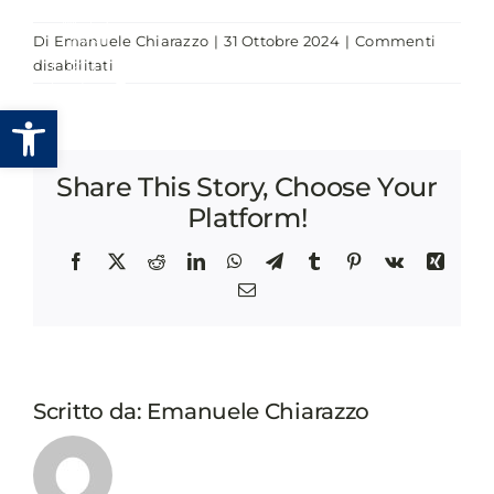
Salta
Di
Emanuele Chiarazzo
|
31 Ottobre 2024
|
Commenti
al
su
disabilitati
contenuto
FACCIAMO..
Apri la barra degli strumenti
GOVERNANCE
DELLA
TRASFORMAZIONE
Share This Story, Choose Your
DIGITALE!
TANTE
Platform!
COSE
FATTE
Facebook
X
Reddit
LinkedIn
WhatsApp
Telegram
Tumblr
Pinterest
Vk
Xing
E
Email
TANTE
COSE
DA
FARE
DOPO
Scritto da:
Emanuele Chiarazzo
2
ANNI
DI