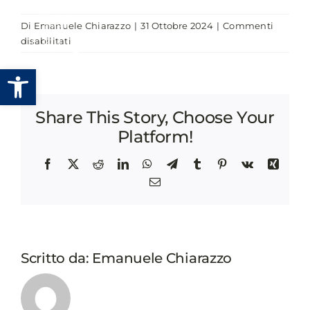
Salta
Di
Emanuele Chiarazzo
|
31 Ottobre 2024
|
Commenti
al
su
disabilitati
contenuto
GOVTECH
Apri la barra degli strumenti
TALKS.
AI
E
Share This Story, Choose Your
ATTRATTIVITÀ
TERRITORIALE:
Platform!
INDIVIDUARE
FINANZIAMENTI
Facebook
X
Reddit
LinkedIn
WhatsApp
Telegram
Tumblr
Pinterest
Vk
Xing
E
Email
TECNOLOGIE
INNOVATIVE
PER
VALORIZZARE
IL
Scritto da:
Emanuele Chiarazzo
TUO
TERRITORIO.