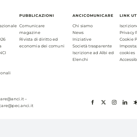
PUBBLICAZIONI
ANCICOMUNICARE
LINK UT
azionale
Comunicare
Chi siamo
Iscrizio
magazine
News
Privacy 
026
Rivista di diritto ed
Iniziative
Cookie P
a
economia dei comuni
Società trasparente
Imposta
NCI
Iscrizione ad Albi ed
cookies
Elenchi
Accessib
ionali
are@anci.it
–
are@pec.anci.it