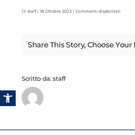
Salta
su
Di
staff
|
18 Ottobre 2023
|
Commenti disabilitati
al
CHI SIAMO
EVENTI
PUBBLICAZIONI
GUIDA
contenuto
IL
CAMBI
AMBIE
Share This Story, Choose Your 
SALUTE
CITTÀ
Scritto da:
staff
Apri la barra degli strumenti