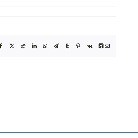
NEWS
INIZIATIVE
Facebook
X
Reddit
LinkedIn
WhatsApp
Telegram
Tumblr
Pinterest
Vk
Xing
Email