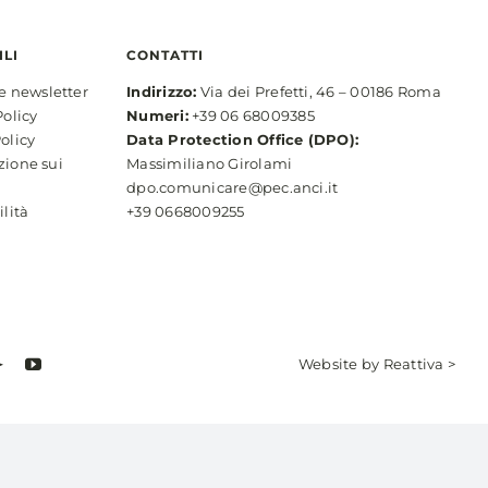
ILI
CONTATTI
ne newsletter
Indirizzo:
Via dei Prefetti, 46 – 00186 Roma
Policy
Numeri:
+39 06 68009385
olicy
Data Protection Office (DPO):
zione sui
Massimiliano Girolami
dpo.comunicare@pec.anci.it
ilità
+39 0668009255
Website by
Reattiva >