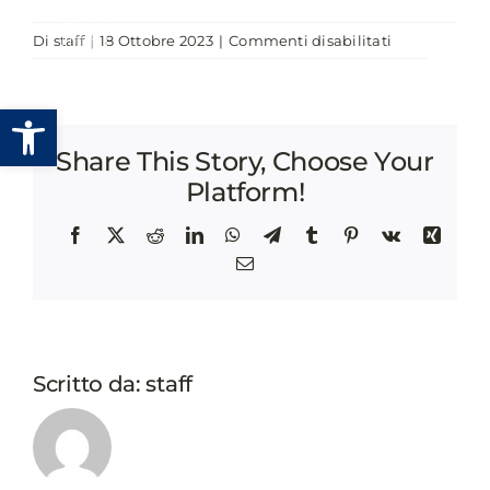
Salta
su
Di
staff
|
18 Ottobre 2023
|
Commenti disabilitati
al
IL
contenuto
CODICE
Apri la barra degli strumenti
DEGLI
APPALTI
Share This Story, Choose Your
E
L’AZIONE
Platform!
DI
RAFFORZAM
Facebook
X
Reddit
LinkedIn
WhatsApp
Telegram
Tumblr
Pinterest
Vk
Xing
AMMINISTRA
Email
Scritto da:
staff