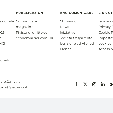
PUBBLICAZIONI
ANCICOMUNICARE
LINK UT
azionale
Comunicare
Chi siamo
Iscrizio
magazine
News
Privacy 
026
Rivista di diritto ed
Iniziative
Cookie P
a
economia dei comuni
Società trasparente
Imposta
NCI
Iscrizione ad Albi ed
cookies
Elenchi
Accessib
ionali
are@anci.it
–
are@pec.anci.it