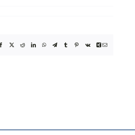
NEWS
INIZIATIVE
Facebook
X
Reddit
LinkedIn
WhatsApp
Telegram
Tumblr
Pinterest
Vk
Xing
Email