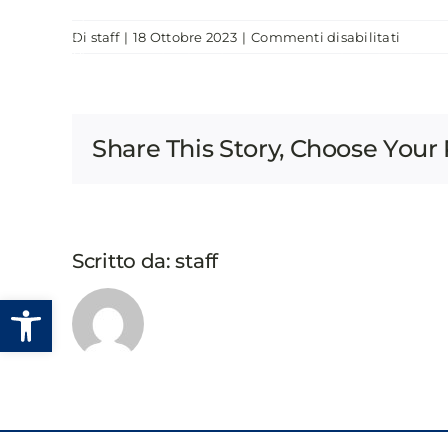
Salta
su
Di
staff
|
18 Ottobre 2023
|
Commenti disabilitati
al
CHI SIAMO
EVENTI
PUBBLICAZIONI
INNOV
contenuto
E
SOSTEN
CREAR
Share This Story, Choose Your 
VALOR
PER
I
COMUN
ITALIA
Scritto da:
staff
Apri la barra degli strumenti