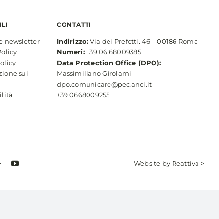
ILI
CONTATTI
ne newsletter
Indirizzo:
Via dei Prefetti, 46 – 00186 Roma
Policy
Numeri:
+39 06 68009385
olicy
Data Protection Office (DPO):
zione sui
Massimiliano Girolami
dpo.comunicare@pec.anci.it
ilità
+39 0668009255
Website by
Reattiva >