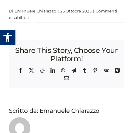
Salta
Di
Emanuele Chiarazzo
|
23 Ottobre 2025
|
Commenti
al
su
disabilitati
contenuto
LA
Apri la barra degli strumenti
VIGILANZA
COLLABORATIVA
NEI
Share This Story, Choose Your
CONTRATTI
PUBBLICI
Platform!
Facebook
X
Reddit
LinkedIn
WhatsApp
Telegram
Tumblr
Pinterest
Vk
Xing
Email
Scritto da:
Emanuele Chiarazzo