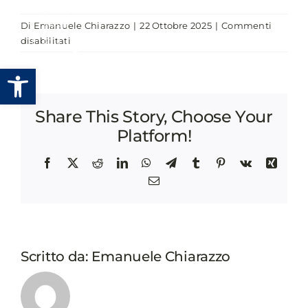
Salta
Di
Emanuele Chiarazzo
|
22 Ottobre 2025
|
Commenti
al
su
disabilitati
contenuto
LE
Apri la barra degli strumenti
PRONUNCE
DELL’ANAC:
AMBITI
Share This Story, Choose Your
DI
DECISIONE,
Platform!
MASSIMARIO
E
Facebook
X
Reddit
LinkedIn
WhatsApp
Telegram
Tumblr
Pinterest
Vk
Xing
MODALITÀ
Email
DI
RICERCA
Scritto da:
Emanuele Chiarazzo