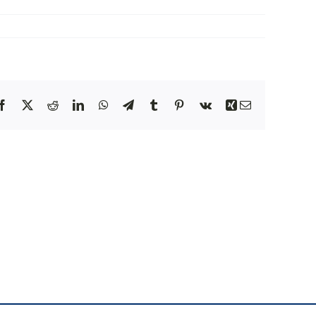
NEWS
INIZIATIVE
Facebook
X
Reddit
LinkedIn
WhatsApp
Telegram
Tumblr
Pinterest
Vk
Xing
Email