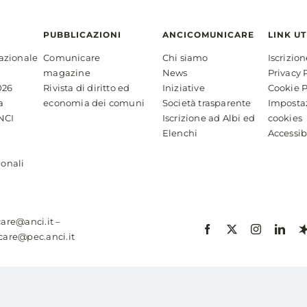
PUBBLICAZIONI
ANCICOMUNICARE
LINK UT
azionale
Comunicare
Chi siamo
Iscrizio
magazine
News
Privacy 
026
Rivista di diritto ed
Iniziative
Cookie P
a
economia dei comuni
Società trasparente
Imposta
NCI
Iscrizione ad Albi ed
cookies
Elenchi
Accessib
ionali
are@anci.it
–
are@pec.anci.it