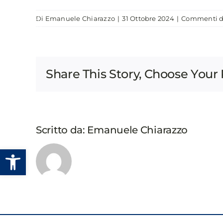
Salta
Di
Emanuele Chiarazzo
|
31 Ottobre 2024
|
Commenti di
al
CHI SIAMO
EVENTI
PUBBLICAZIONI
contenuto
Share This Story, Choose Your 
Scritto da:
Emanuele Chiarazzo
Apri la barra degli strumenti