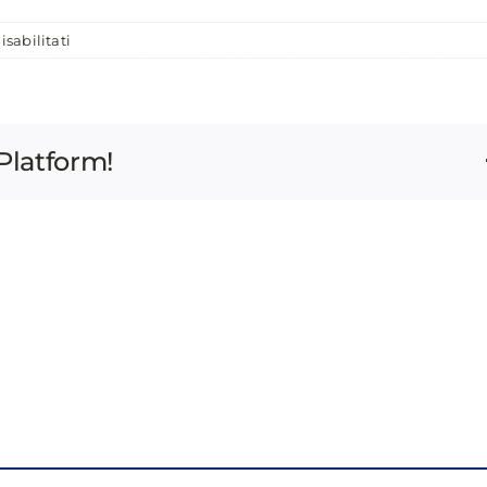
su
sabilitati
ASSEMBLEA ANNUALE ANCI 2026
I VOLTI DELLA REPUBBLICA
LOCATION
CONTATTI
TRASPARENZA
INTELLIGENCE,
INDICATORI
E
Platform!
“ALTERNATIVE
DATA”