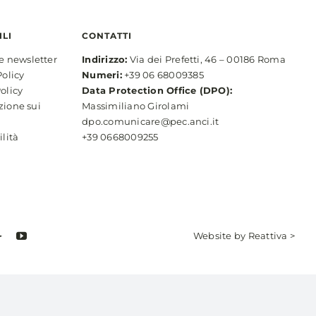
ILI
CONTATTI
ne newsletter
Indirizzo:
Via dei Prefetti, 46 – 00186 Roma
Policy
Numeri:
+39 06 68009385
olicy
Data Protection Office (DPO):
zione sui
Massimiliano Girolami
dpo.comunicare@pec.anci.it
ilità
+39 0668009255
Website by
Reattiva >