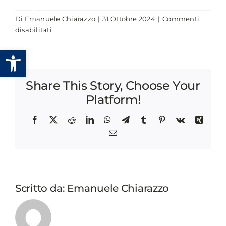
Salta
Di
Emanuele Chiarazzo
|
31 Ottobre 2024
|
Commenti
al
su
disabilitati
contenuto
MODELLI
Apri la barra degli strumenti
DI
GOVERNANCE
INTEGRATA
Share This Story, Choose Your
PER
LA
Platform!
CRESCITA
E
Facebook
X
Reddit
LinkedIn
WhatsApp
Telegram
Tumblr
Pinterest
Vk
Xing
L’ATTRATTIVITÀ
Email
DELLA
PUBBLICA
AMMINISTRAZIONE,
ESPERIENZE
A
Scritto da:
Emanuele Chiarazzo
CONFRONTO