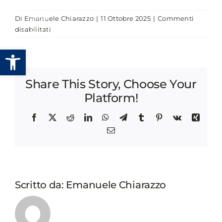
Salta
Di
Emanuele Chiarazzo
|
11 Ottobre 2025
|
Commenti
al
su
disabilitati
contenuto
NUOVE
Apri la barra degli strumenti
CITTADINANZE
E
ISTITUZIONI
Share This Story, Choose Your
LOCALI.
RAPPRESENTANZA,
Platform!
INCLUSIONE
E
Facebook
X
Reddit
LinkedIn
WhatsApp
Telegram
Tumblr
Pinterest
Vk
Xing
LOTTA
Email
ALLE
DISCRIMINAZIONI
Scritto da:
Emanuele Chiarazzo