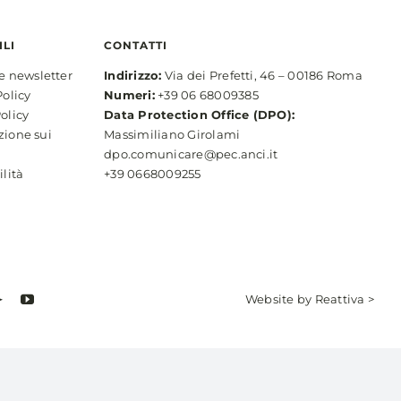
ILI
CONTATTI
ne newsletter
Indirizzo:
Via dei Prefetti, 46 – 00186 Roma
Policy
Numeri:
+39 06 68009385
olicy
Data Protection Office (DPO):
zione sui
Massimiliano Girolami
dpo.comunicare@pec.anci.it
ilità
+39 0668009255
Website by
Reattiva >