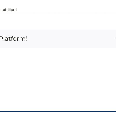
su
sabilitati
ASSEMBLEA ANNUALE ANCI 2026
I VOLTI DELLA REPUBBLICA
OFFERING
CONTATTI
TRASPARENZA
PSN:
INDUSTRY
STANDARD
Platform!