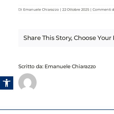
Salta
Di
Emanuele Chiarazzo
|
22 Ottobre 2025
|
Commenti di
al
CHI SIAMO
EVENTI
PUBBLICAZIONI
contenuto
Share This Story, Choose Your 
Scritto da:
Emanuele Chiarazzo
Apri la barra degli strumenti