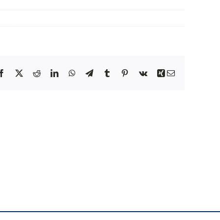
NEWS
INIZIATIVE
Facebook
X
Reddit
LinkedIn
WhatsApp
Telegram
Tumblr
Pinterest
Vk
Xing
Email