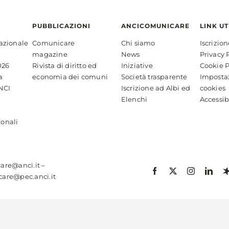
PUBBLICAZIONI
ANCICOMUNICARE
LINK UT
azionale
Comunicare
Chi siamo
Iscrizio
magazine
News
Privacy 
026
Rivista di diritto ed
Iniziative
Cookie P
a
economia dei comuni
Società trasparente
Imposta
NCI
Iscrizione ad Albi ed
cookies
Elenchi
Accessib
ionali
are@anci.it
–
are@pec.anci.it