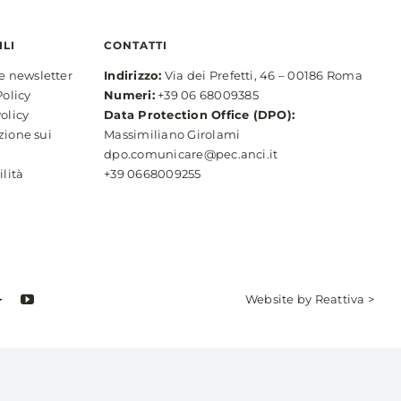
ILI
CONTATTI
ne newsletter
Indirizzo:
Via dei Prefetti, 46 – 00186 Roma
Policy
Numeri:
+39 06 68009385
olicy
Data Protection Office (DPO):
zione sui
Massimiliano Girolami
dpo.comunicare@pec.anci.it
ilità
+39 0668009255
Website by
Reattiva >