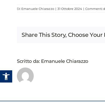
Salta
Di
Emanuele Chiarazzo
|
31 Ottobre 2024
|
Commenti di
al
CHI SIAMO
EVENTI
PUBBLICAZIONI
contenuto
Share This Story, Choose Your 
Scritto da:
Emanuele Chiarazzo
Apri la barra degli strumenti