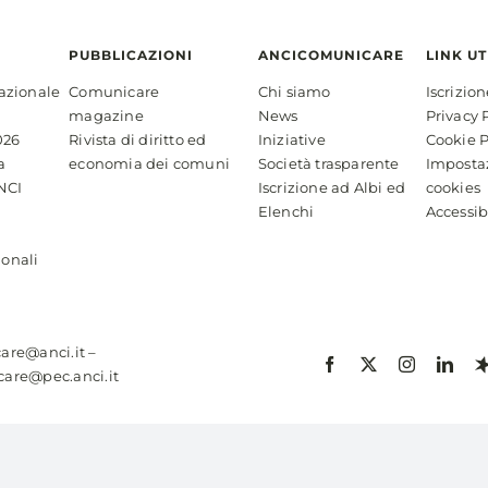
PUBBLICAZIONI
ANCICOMUNICARE
LINK UT
azionale
Comunicare
Chi siamo
Iscrizio
magazine
News
Privacy 
026
Rivista di diritto ed
Iniziative
Cookie P
a
economia dei comuni
Società trasparente
Imposta
NCI
Iscrizione ad Albi ed
cookies
Elenchi
Accessib
ionali
are@anci.it
–
are@pec.anci.it