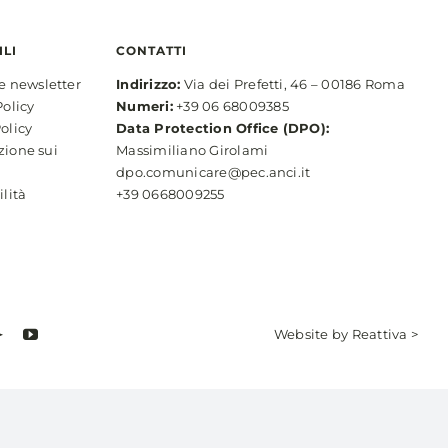
ILI
CONTATTI
ne newsletter
Indirizzo:
Via dei Prefetti, 46 – 00186 Roma
Policy
Numeri:
+39 06 68009385
olicy
Data Protection Office (DPO):
zione sui
Massimiliano Girolami
dpo.comunicare@pec.anci.it
ilità
+39 0668009255
Website by
Reattiva >