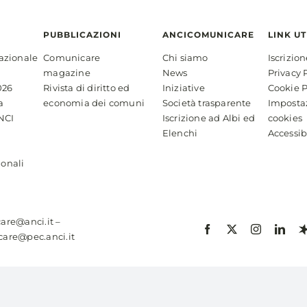
PUBBLICAZIONI
ANCICOMUNICARE
LINK UT
azionale
Comunicare
Chi siamo
Iscrizio
magazine
News
Privacy 
026
Rivista di diritto ed
Iniziative
Cookie P
a
economia dei comuni
Società trasparente
Imposta
NCI
Iscrizione ad Albi ed
cookies
Elenchi
Accessib
ionali
are@anci.it
–
are@pec.anci.it