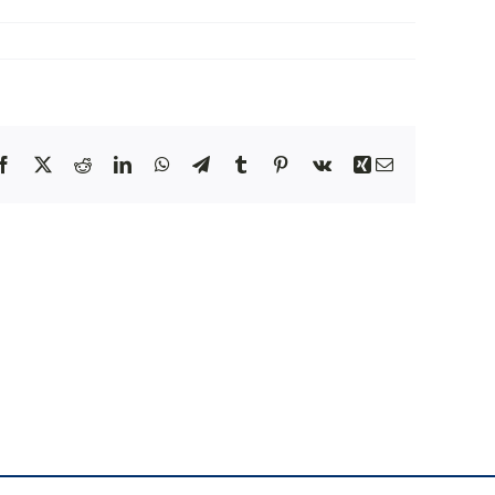
NEWS
INIZIATIVE
Facebook
X
Reddit
LinkedIn
WhatsApp
Telegram
Tumblr
Pinterest
Vk
Xing
Email