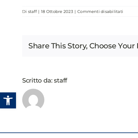
Salta
su
Di
staff
|
18 Ottobre 2023
|
Commenti disabilitati
al
CHI SIAMO
EVENTI
PUBBLICAZIONI
PNRR,
contenuto
FOND
EDIFIC
DI
Share This Story, Choose Your 
CULTO
E
RUOL
DEI
COMUN
Scritto da:
staff
Apri la barra degli strumenti