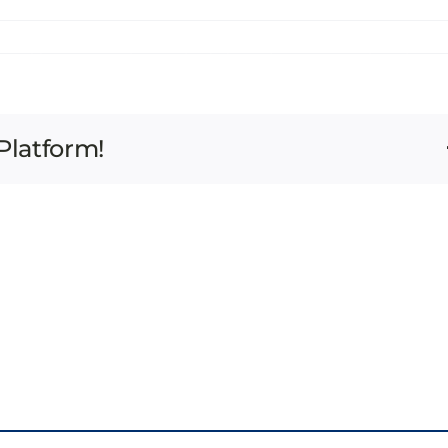
ASSEMBLEA ANNUALE ANCI 2026
I VOLTI DELLA REPUBBLICA
CONTATTI
TRASPARENZA
O
I
Platform!
O
I