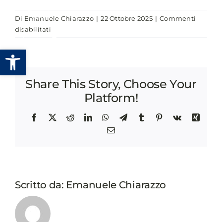
Salta
Di
Emanuele Chiarazzo
|
22 Ottobre 2025
|
Commenti
al
su
disabilitati
contenuto
POVERTÀ
Apri la barra degli strumenti
ENERGETICA
ED
EMERGENZA
Share This Story, Choose Your
CLIMATICA
Platform!
Facebook
X
Reddit
LinkedIn
WhatsApp
Telegram
Tumblr
Pinterest
Vk
Xing
Email
Scritto da:
Emanuele Chiarazzo