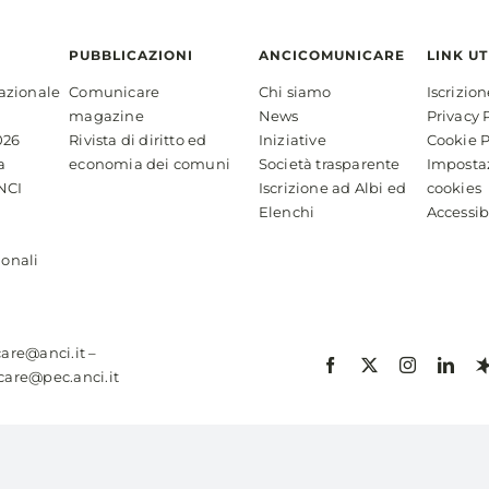
PUBBLICAZIONI
ANCICOMUNICARE
LINK UT
azionale
Comunicare
Chi siamo
Iscrizio
magazine
News
Privacy 
026
Rivista di diritto ed
Iniziative
Cookie P
a
economia dei comuni
Società trasparente
Imposta
NCI
Iscrizione ad Albi ed
cookies
Elenchi
Accessib
ionali
are@anci.it
–
are@pec.anci.it