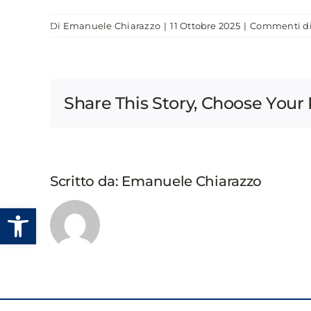
Salta
Di
Emanuele Chiarazzo
|
11 Ottobre 2025
|
Commenti dis
al
CHI SIAMO
EVENTI
PUBBLICAZIONI
contenuto
Share This Story, Choose Your 
Scritto da:
Emanuele Chiarazzo
Apri la barra degli strumenti