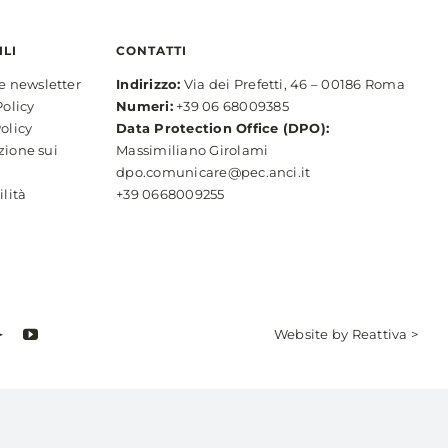
ILI
CONTATTI
ne newsletter
Indirizzo:
Via dei Prefetti, 46 – 00186 Roma
Policy
Numeri:
+39 06 68009385
olicy
Data Protection Office (DPO):
zione sui
Massimiliano Girolami
dpo.comunicare@pec.anci.it
ilità
+39 0668009255
Website by
Reattiva >