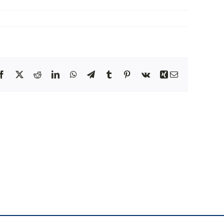
NEWS
INIZIATIVE
Facebook
X
Reddit
LinkedIn
WhatsApp
Telegram
Tumblr
Pinterest
Vk
Xing
Email