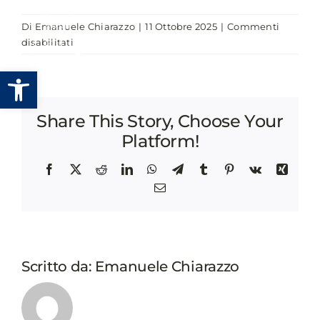
Salta
Di
Emanuele Chiarazzo
|
11 Ottobre 2025
|
Commenti
al
su
disabilitati
contenuto
LA
Apri la barra degli strumenti
RETE
DEI
CONSIGLIERI
Share This Story, Choose Your
LOCALI
DELL’UE
Platform!
IN
ITALIA
Facebook
X
Reddit
LinkedIn
WhatsApp
Telegram
Tumblr
Pinterest
Vk
Xing
Email
Scritto da:
Emanuele Chiarazzo