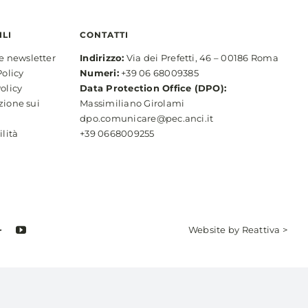
ILI
CONTATTI
ne newsletter
Indirizzo:
Via dei Prefetti, 46 – 00186 Roma
Policy
Numeri:
+39 06 68009385
olicy
Data Protection Office (DPO):
zione sui
Massimiliano Girolami
dpo.comunicare@pec.anci.it
ilità
+39 0668009255
Website by
Reattiva >