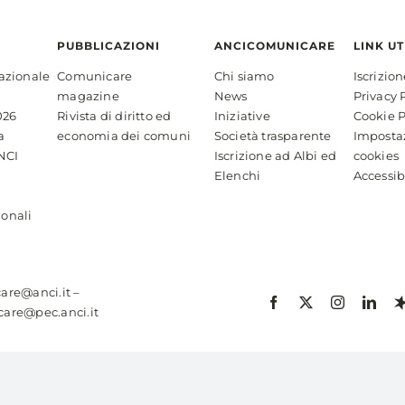
PUBBLICAZIONI
ANCICOMUNICARE
LINK UT
azionale
Comunicare
Chi siamo
Iscrizio
magazine
News
Privacy 
026
Rivista di diritto ed
Iniziative
Cookie P
a
economia dei comuni
Società trasparente
Imposta
NCI
Iscrizione ad Albi ed
cookies
Elenchi
Accessib
ionali
are@anci.it
–
are@pec.anci.it