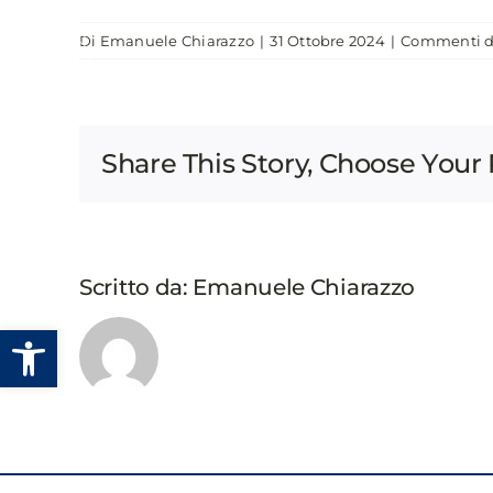
Salta
Di
Emanuele Chiarazzo
|
31 Ottobre 2024
|
Commenti di
al
CHI SIAMO
EVENTI
PUBBLICAZIONI
contenuto
Share This Story, Choose Your 
Scritto da:
Emanuele Chiarazzo
Apri la barra degli strumenti