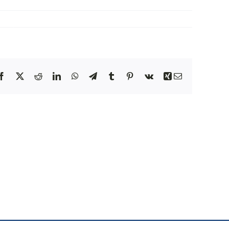
NEWS
INIZIATIVE
Facebook
X
Reddit
LinkedIn
WhatsApp
Telegram
Tumblr
Pinterest
Vk
Xing
Email