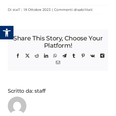
Salta
su
Di
staff
|
18 Ottobre 2023
|
Commenti disabilitati
al
TURN
contenuto
ON
Apri la barra degli strumenti
THE
FUTURE:
Share This Story, Choose Your
LA
TRASFORMA
Platform!
DELLE
CITTÀ
Facebook
X
Reddit
LinkedIn
WhatsApp
Telegram
Tumblr
Pinterest
Vk
Xing
Email
Scritto da:
staff