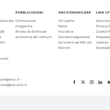
PUBBLICAZIONI
ANCICOMUNICARE
LINK UT
azionale
Comunicare
Chi siamo
Iscrizio
magazine
News
Privacy 
026
Rivista di diritto ed
Iniziative
Cookie P
a
economia dei comuni
Società trasparente
Imposta
NCI
Iscrizione ad Albi ed
cookies
Elenchi
Accessib
ionali
are@anci.it
–
are@pec.anci.it