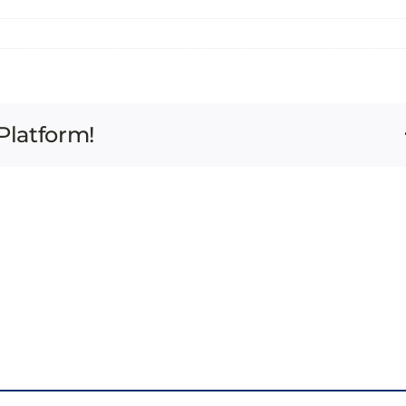
ASSEMBLEA ANNUALE ANCI 2026
I VOLTI DELLA REPUBBLICA
NE
CONTATTI
TRASPARENZA
Platform!