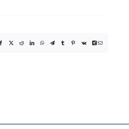
NEWS
INIZIATIVE
Facebook
X
Reddit
LinkedIn
WhatsApp
Telegram
Tumblr
Pinterest
Vk
Xing
Email