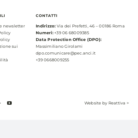
ILI
CONTATTI
ne newsletter
Indirizzo:
Via dei Prefetti, 46 – 00186 Roma
Policy
Numeri:
+39 06 68009385
olicy
Data Protection Office (DPO):
zione sui
Massimiliano Girolami
dpo.comunicare@pec.anci.it
ilità
+39 0668009255
Website by
Reattiva >