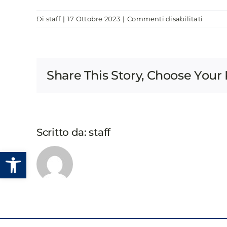
Salta
su
Di
staff
|
17 Ottobre 2023
|
Commenti disabilitati
al
CHI SIAMO
EVENTI
PUBBLICAZIONI
UKRAI
contenuto
MEET
ITALY
Share This Story, Choose Your 
Scritto da:
staff
Apri la barra degli strumenti