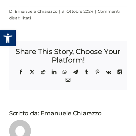
Salta
Di
Emanuele Chiarazzo
|
31 Ottobre 2024
|
Commenti
al
su
disabilitati
contenuto
VERSO
Apri la barra degli strumenti
AMMINISTRAZIONI
LOCALI
SOSTENIBILI:
Share This Story, Choose Your
INTEGRARE
GLI
Platform!
ESG
NELLA
Facebook
X
Reddit
LinkedIn
WhatsApp
Telegram
Tumblr
Pinterest
Vk
Xing
GOVERNANCE
Email
LOCALE
Scritto da:
Emanuele Chiarazzo