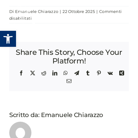
Salta
Di
Emanuele Chiarazzo
|
22 Ottobre 2025
|
Commenti
al
su
disabilitati
contenuto
WORKSHOP
Apri la barra degli strumenti
–
IL
NUOVO
Share This Story, Choose Your
CONTRASSEGNO
EUROPEO
Platform!
DI
PARCHEGGIO
Facebook
X
Reddit
LinkedIn
WhatsApp
Telegram
Tumblr
Pinterest
Vk
Xing
PER
Email
LE
PERSONE
CON
DISABILITÀ
Scritto da:
Emanuele Chiarazzo