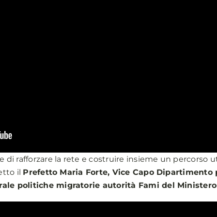
te di rafforzare la rete e costruire insieme un percorso
etto il
Prefetto Maria Forte, Vice Capo Dipartimento pe
ale politiche migratorie autorità Fami del Ministero