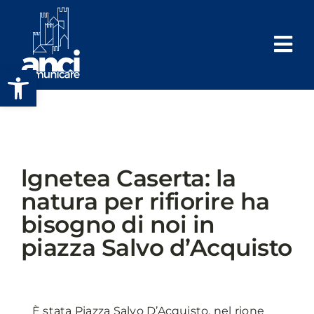
Salta
al
contenuto
Apri la barra degli strumenti
lgnetea Caserta: la
natura per rifiorire ha
bisogno di noi in
piazza Salvo d’Acquisto
È stata Piazza Salvo D’Acquisto, nel rione