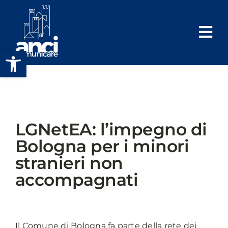
Salta
al
contenuto
Apri la barra degli strumenti
LGNetEA: l’impegno di
Bologna per i minori
stranieri non
accompagnati
Il Comune di Bologna fa parte della rete dei