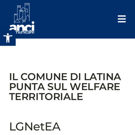
Salta
al
contenuto
Apri la barra degli strumenti
IL COMUNE DI LATINA
PUNTA SUL WELFARE
TERRITORIALE
LGNetEA