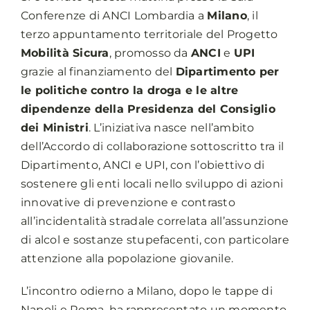
Conferenze di ANCI Lombardia a
Milano
, il
terzo appuntamento territoriale del Progetto
Mobilità Sicura
, promosso da
ANCI
e
UPI
grazie al finanziamento del
Dipartimento per
le politiche contro la droga e le altre
dipendenze della Presidenza del Consiglio
dei Ministri
. L’iniziativa nasce nell’ambito
dell’Accordo di collaborazione sottoscritto tra il
Dipartimento, ANCI e UPI, con l’obiettivo di
sostenere gli enti locali nello sviluppo di azioni
innovative di prevenzione e contrasto
all’incidentalità stradale correlata all’assunzione
di alcol e sostanze stupefacenti, con particolare
attenzione alla popolazione giovanile.
L’incontro odierno a Milano, dopo le tappe di
Napoli e Roma, ha rappresentato un momento