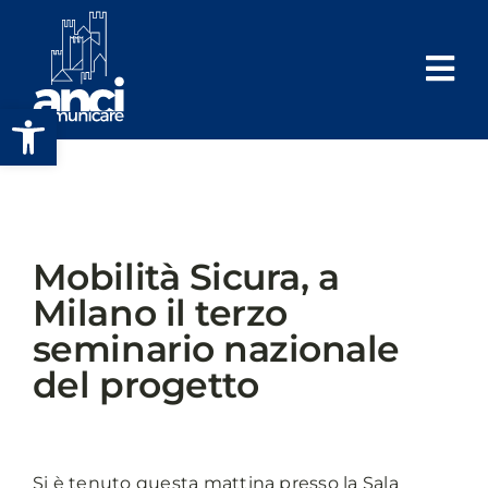
Salta
al
contenuto
Apri la barra degli strumenti
Mobilità Sicura, a
Milano il terzo
seminario nazionale
del progetto
Si è tenuto questa mattina presso la Sala