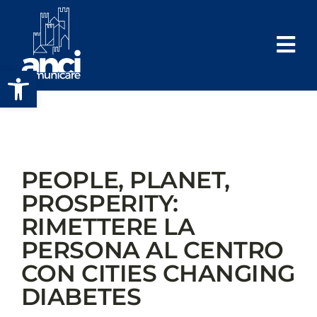
Salta
al
contenuto
Apri la barra degli strumenti
PEOPLE, PLANET,
PROSPERITY:
RIMETTERE LA
PERSONA AL CENTRO
CON CITIES CHANGING
DIABETES