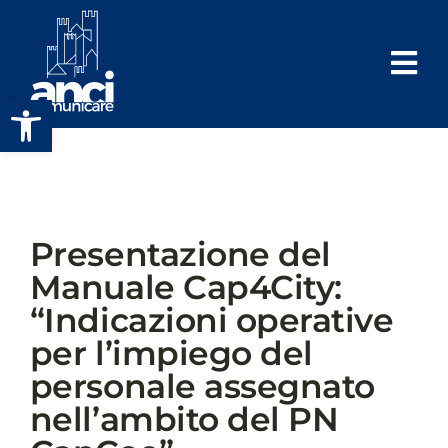
Salta
al
contenuto
Apri la barra degli strumenti
Presentazione del
Manuale Cap4City:
“Indicazioni operative
per l’impiego del
personale assegnato
nell’ambito del PN