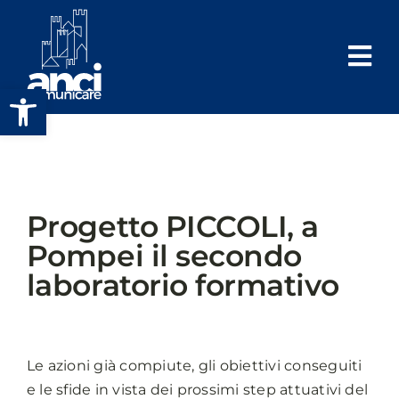
Salta
al
contenuto
Apri la barra degli strumenti
Progetto PICCOLI, a
Pompei il secondo
laboratorio formativo
Le azioni già compiute, gli obiettivi conseguiti
e le sfide in vista dei prossimi step attuativi del