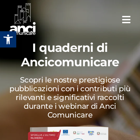
Salta
al
contenuto
Apri la barra degli strumenti
I quaderni di
Ancicomunicare
Scopri le nostre prestigiose
pubblicazioni con i contributi più
rilevanti e significativi raccolti
durante i webinar di Anci
Comunicare