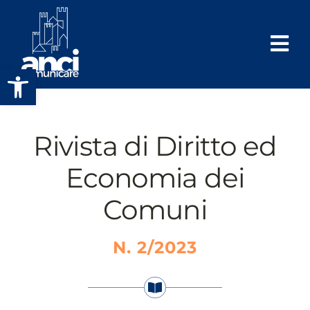
Salta
al
contenuto
Apri la barra degli strumenti
Rivista di Diritto ed
Economia dei
Comuni
N. 2/2023