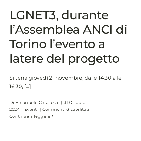
LGNET3, durante
l’Assemblea ANCI di
Torino l’evento a
latere del progetto
Si terrà giovedì 21 novembre, dalle 14.30 alle
16.30, [...]
Di
Emanuele Chiarazzo
|
31 Ottobre
su
2024
|
Eventi
|
Commenti disabilitati
LGNET3,
Continua a leggere
durante
l’Assemblea
ANCI