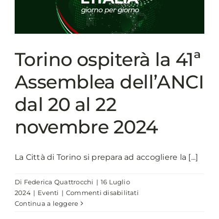
i
sindaci
della
41ª
Assemblea
Torino ospiterà la 41ª
Annuale
ANCI
Assemblea dell’ANCI
dal 20 al 22
novembre 2024
La Città di Torino si prepara ad accogliere la [...]
Di
Federica Quattrocchi
|
16 Luglio
su
2024
|
Eventi
|
Commenti disabilitati
Torino
Continua a leggere
ospiterà