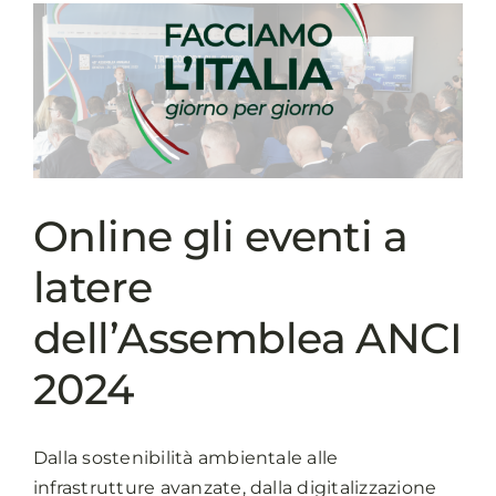
di
Torino
l’evento
a
latere
del
progetto
Online gli eventi a
latere
dell’Assemblea ANCI
2024
Dalla sostenibilità ambientale alle
infrastrutture avanzate, dalla digitalizzazione