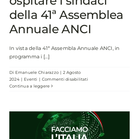
ospitare i sindaci
della 41ª Assemblea
Annuale ANCI
In vista della 41ª Assembla Annuale ANCI, in
programma i [...]
Di
Emanuele Chiarazzo
|
2 Agosto
su
2024
|
Eventi
|
Commenti disabilitati
Casa
Continua a leggere
Comune,
l’iniziativa
di
ANCI
Piemonte
per
ospitare