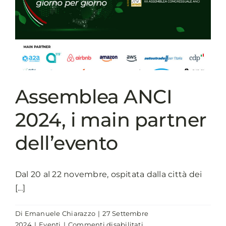
record,
cresce
l’evento
di
riferimento
per
i
comuni
Assemblea ANCI
italiani
2024, i main partner
dell’evento
Dal 20 al 22 novembre, ospitata dalla città dei
[...]
Di
Emanuele Chiarazzo
|
27 Settembre
su
2024
|
Eventi
|
Commenti disabilitati