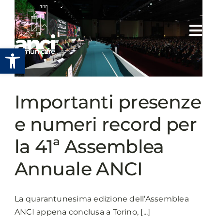
Salta
al
contenuto
Apri la barra degli strumenti
Importanti presenze
e numeri record per
la 41ª Assemblea
Annuale ANCI
La quarantunesima edizione dell’Assemblea
ANCI appena conclusa a Torino, [...]