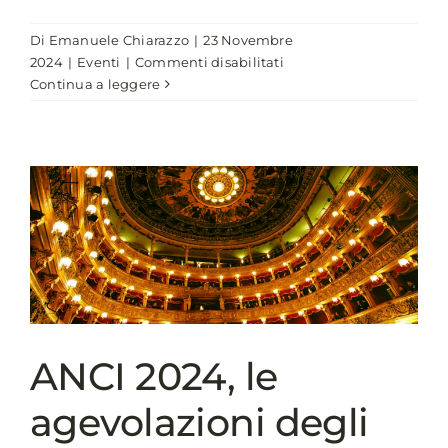
Di
Emanuele Chiarazzo
|
23 Novembre
su
2024
|
Eventi
|
Commenti disabilitati
Importanti
Continua a leggere
presenze
e
numeri
record
per
la
41ª
Assemblea
Annuale
ANCI
ANCI 2024, le
agevolazioni degli