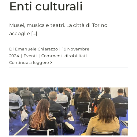
Enti culturali
Musei, musica e teatri. La città di Torino
accoglie [...]
Di
Emanuele Chiarazzo
|
19 Novembre
su
2024
|
Eventi
|
Commenti disabilitati
ANCI
Continua a leggere
2024,
le
agevolazioni
degli
Enti
culturali