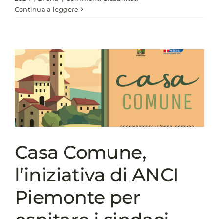
Assemblea
Continua a leggere
ANCI
2024,
i
main
partner
dell’evento
Casa Comune,
l’iniziativa di ANCI
Piemonte per