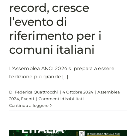
record, cresce
l’evento di
riferimento per i
comuni italiani
L'Assemblea ANCI 2024 si prepara a essere
l'edizione più grande [...]
Di
Federica Quattrocchi
|
4 Ottobre 2024
|
Assemblea
su
2024
,
Eventi
|
Commenti disabilitati
Assemblea
Continua a leggere
ANCI
2024:
edizione
da