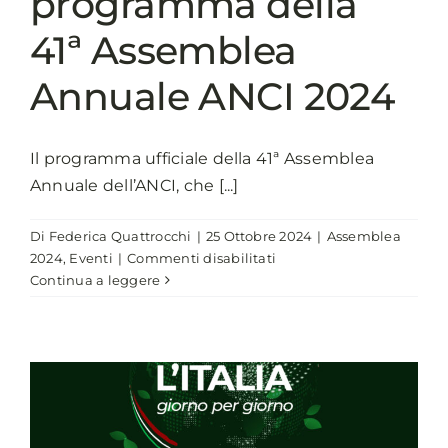
programma della
41ª Assemblea
Annuale ANCI 2024
Il programma ufficiale della 41ª Assemblea
Annuale dell’ANCI, che [...]
Di
Federica Quattrocchi
|
25 Ottobre 2024
|
Assemblea
su
2024
,
Eventi
|
Commenti disabilitati
Pubblicato
Continua a leggere
il
programma
della
41ª
Assemblea
Annuale
ANCI