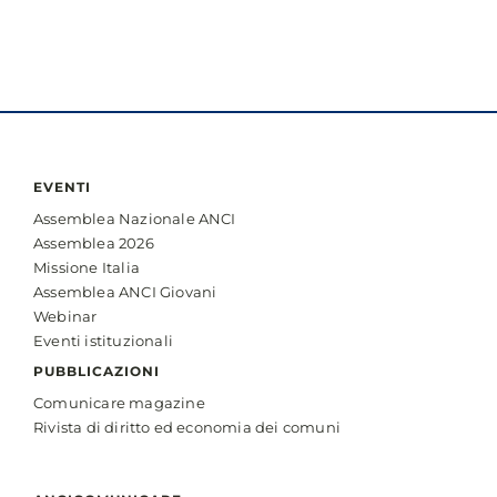
la
41ª
Assemblea
dell’ANCI
dal
20
al
22
EVENTI
novembre
Assemblea Nazionale ANCI
2024
Assemblea 2026
Missione Italia
Assemblea ANCI Giovani
Webinar
Eventi istituzionali
PUBBLICAZIONI
Comunicare magazine
Rivista di diritto ed economia dei comuni