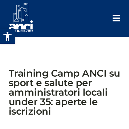
Salta
al
contenuto
Apri la barra degli strumenti
Training Camp ANCI su
sport e salute per
amministratori locali
under 35: aperte le
iscrizioni