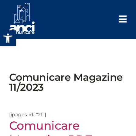
Salta
al
contenuto
Apri la barra degli strumenti
Comunicare Magazine
11/2023
[ipages id=”21″]
Comunicare