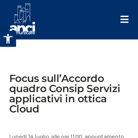
Salta
al
contenuto
Apri la barra degli strumenti
Focus sull’Accordo
quadro Consip Servizi
applicativi in ottica
Cloud
Lunedì 14 luglio, alle ore 11:00, appuntamento